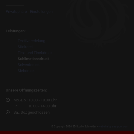
Privatsphäre - Einstellungen
Leistungen:
Navigation
Textilveredelung
überspringen
Stickerei
Flex- und Flockdruck
Sublimationsdruck
Solventdruck
Siebdruck
Unsere Öffnungszeiten:
Mo.-Do.: 10.00 - 18.00 Uhr
Fr.: 10.00 - 14.00 Uhr
Sa., So.: geschlossen
© Copyright 2026 SD-Studio Schneider •
website by eastpool.com