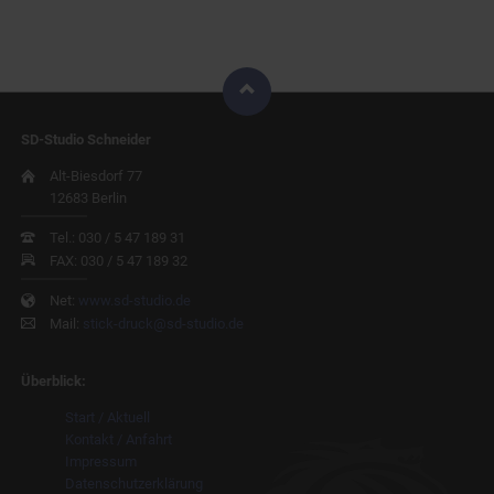
SD-Studio
Schneider
Alt-Biesdorf 77
12683 Berlin
Tel.: 030 / 5 47 189 31
FAX: 030 / 5 47 189 32
Net:
www.sd-studio.de
Mail:
stick-druck@sd-studio.de
Überblick:
Navigation
Start / Aktuell
überspringen
Kontakt / Anfahrt
Impressum
Datenschutzerklärung