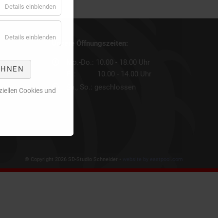
Details einblenden
SUBLIMATIONSDRUCK
SOLVENTDRUCK
Details einblenden
Unsere Öffnungszeiten:
SIEBDRUCK
Mo.-Do.: 10.00 - 18.00 Uhr
EHNEN
Fr.: 10.00 - 14.00 Uhr
Sa., So.: geschlossen
iellen Cookies und
© Copyright 2026 SD-Studio Schneider •
website by eastpool.com