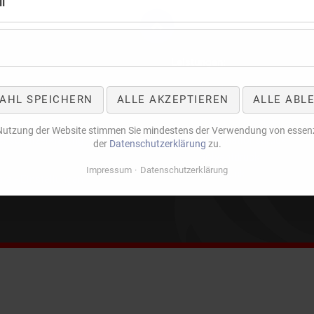
l
:
Leistungen:
n
Navigation
t / Aktuell
Textilveredelung
AHL SPEICHERN
ALLE AKZEPTIEREN
ALLE ABL
gen
überspringen
takt / Anfahrt
Stickerei
ressum
Flex- und Flockdruck
 Nutzung der Website stimmen Sie mindestens der Verwendung von essenz
enschutzerklärung
Sublimationsdruck
der
Datenschutzerklärung
zu.
Solventdruck
Impressum
Datenschutzerklärung
Siebdruck
äre - Einstellungen