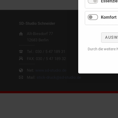
Essenziel
Komfort
SD-Studio
Schneider
Überblick
Navigatio
Alt-Biesdorf 77
Star
AUSW
übersprin
12683 Berlin
Kon
Imp
Durch die weitere
Tel.: 030 / 5 47 189 31
Dat
FAX: 030 / 5 47 189 32
Privatsph
Net:
www.sd-studio.de
Mail:
stick-druck@sd-studio.de